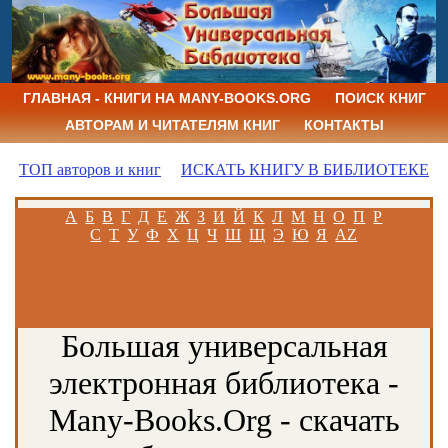
ГЛАВНАЯ - КНИГИ НА MANY-BOOKS.ORG
ПОИСК КНИГ
АВТОРАМ И ЧИТАТЕЛЯМ КНИГ
КОНТАКТЫ
ТОП авторов и книг
ИСКАТЬ КНИГУ В БИБЛИОТЕКЕ
А
Б
В
Г
Д
Е
Ж
З
И
Й
К
Л
М
Н
О
П
Р
С
Т
У
Ф
Х
Ц
Ч
Ш
Щ
Э
Ю
Я
AZ
Большая универсальная
электронная библиотека -
Many-Books.Org - скачать