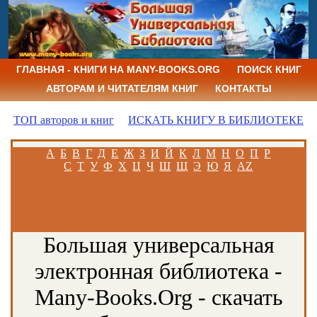
ГЛАВНАЯ - КНИГИ НА MANY-BOOKS.ORG
ПОИСК КНИГ
АВТОРАМ И ЧИТАТЕЛЯМ КНИГ
КОНТАКТЫ
ТОП авторов и книг
ИСКАТЬ КНИГУ В БИБЛИОТЕКЕ
А
Б
В
Г
Д
Е
Ж
З
И
Й
К
Л
М
Н
О
П
Р
С
Т
У
Ф
Х
Ц
Ч
Ш
Щ
Э
Ю
Я
AZ
Большая универсальная
электронная библиотека -
Many-Books.Org - скачать