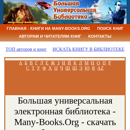
ГЛАВНАЯ - КНИГИ НА MANY-BOOKS.ORG
ПОИСК КНИГ
АВТОРАМ И ЧИТАТЕЛЯМ КНИГ
КОНТАКТЫ
ТОП авторов и книг
ИСКАТЬ КНИГУ В БИБЛИОТЕКЕ
А
Б
В
Г
Д
Е
Ж
З
И
Й
К
Л
М
Н
О
П
Р
С
Т
У
Ф
Х
Ц
Ч
Ш
Щ
Э
Ю
Я
AZ
Большая универсальная
электронная библиотека -
Many-Books.Org - скачать