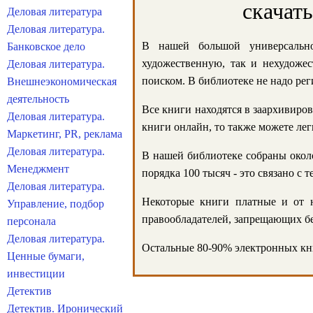
скачат
Деловая литература
Деловая литература.
В нашей большой универсально
Банковское дело
художественную, так и нехудожес
Деловая литература.
поиском. В библиотеке не надо реги
Внешнеэкономическая
деятельность
Все книги находятся в заархивиров
Деловая литература.
книги онлайн, то также можете лег
Маркетинг, PR, реклама
Деловая литература.
В нашей библиотеке собраны около
Менеджмент
порядка 100 тысяч - это связано с
Деловая литература.
Некоторые книги платные и от н
Управление, подбор
правообладателей, запрещающих бе
персонала
Деловая литература.
Остальные 80-90% электронных кни
Ценные бумаги,
инвестиции
Детектив
Детектив. Иронический