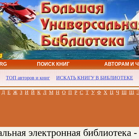
ORG
ПОИСК КНИГ
АВТОРАМ И 
ТОП авторов и книг
ИСКАТЬ КНИГУ В БИБЛИОТЕКЕ
Д
Е
Ж
З
И
Й
К
Л
М
Н
О
П
Р
С
Т
У
Ф
Х
Ц
Ч
Ш
Щ
льная электронная библиотека -