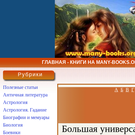
ГЛАВНАЯ - КНИГИ НА MANY-BOOKS.
Рубрики
Полезные статьи
А
Б
В
Г
Античная литература
Астрология
Астрология. Гадание
Биографии и мемуары
Биология
Большая универса
Боевики