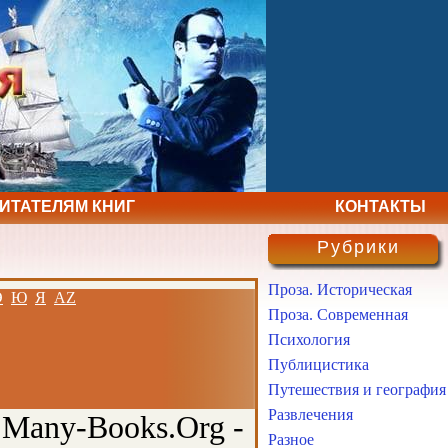
ЧИТАТЕЛЯМ КНИГ
КОНТАКТЫ
Рубрики
Проза. Историческая
Э
Ю
Я
AZ
Проза. Современная
Психология
Публицистика
Путешествия и география
Развлечения
 Many-Books.Org -
Разное