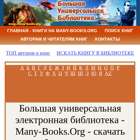
ГЛАВНАЯ - КНИГИ НА MANY-BOOKS.ORG
ПОИСК КНИГ
АВТОРАМ И ЧИТАТЕЛЯМ КНИГ
КОНТАКТЫ
ТОП авторов и книг
ИСКАТЬ КНИГУ В БИБЛИОТЕКЕ
А
Б
В
Г
Д
Е
Ж
З
И
Й
К
Л
М
Н
О
П
Р
С
Т
У
Ф
Х
Ц
Ч
Ш
Щ
Э
Ю
Я
AZ
Большая универсальная
электронная библиотека -
Many-Books.Org - скачать