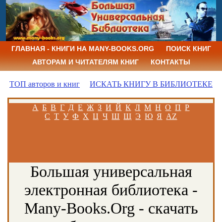
ГЛАВНАЯ - КНИГИ НА MANY-BOOKS.ORG
ПОИСК КНИГ
АВТОРАМ И ЧИТАТЕЛЯМ КНИГ
КОНТАКТЫ
ТОП авторов и книг
ИСКАТЬ КНИГУ В БИБЛИОТЕКЕ
А
Б
В
Г
Д
Е
Ж
З
И
Й
К
Л
М
Н
О
П
Р
С
Т
У
Ф
Х
Ц
Ч
Ш
Щ
Э
Ю
Я
AZ
Большая универсальная
электронная библиотека -
Many-Books.Org - скачать