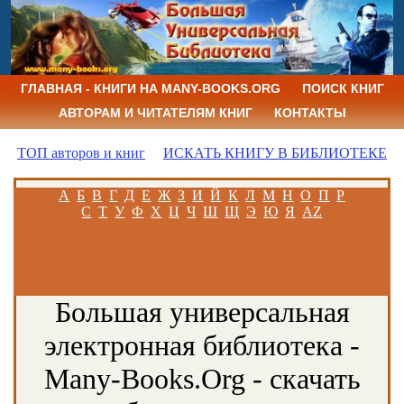
ГЛАВНАЯ - КНИГИ НА MANY-BOOKS.ORG
ПОИСК КНИГ
АВТОРАМ И ЧИТАТЕЛЯМ КНИГ
КОНТАКТЫ
ТОП авторов и книг
ИСКАТЬ КНИГУ В БИБЛИОТЕКЕ
А
Б
В
Г
Д
Е
Ж
З
И
Й
К
Л
М
Н
О
П
Р
С
Т
У
Ф
Х
Ц
Ч
Ш
Щ
Э
Ю
Я
AZ
Большая универсальная
электронная библиотека -
Many-Books.Org - скачать