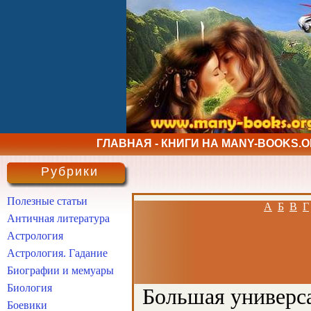
ГЛАВНАЯ - КНИГИ НА MANY-BOOKS.
Рубрики
Полезные статьи
А
Б
В
Г
Античная литература
Астрология
Астрология. Гадание
Биографии и мемуары
Биология
Большая универса
Боевики