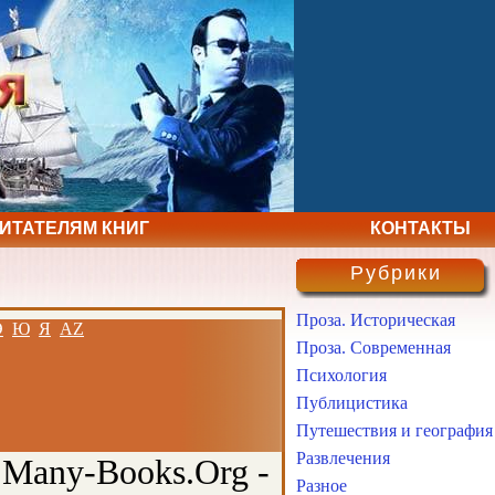
ЧИТАТЕЛЯМ КНИГ
КОНТАКТЫ
Рубрики
Проза. Историческая
Э
Ю
Я
AZ
Проза. Современная
Психология
Публицистика
Путешествия и география
Развлечения
 Many-Books.Org -
Разное