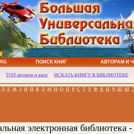
ORG
ПОИСК КНИГ
АВТОРАМ И 
ТОП авторов и книг
ИСКАТЬ КНИГУ В БИБЛИОТЕКЕ
Д
Е
Ж
З
И
Й
К
Л
М
Н
О
П
Р
С
Т
У
Ф
Х
Ц
Ч
Ш
Щ
льная электронная библиотека -