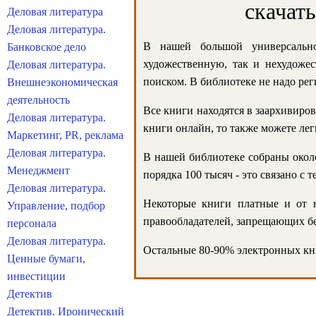
скачат
Деловая литература
Деловая литература.
В нашей большой универсально
Банковское дело
художественную, так и нехудожес
Деловая литература.
поиском. В библиотеке не надо реги
Внешнеэкономическая
деятельность
Все книги находятся в заархивиров
Деловая литература.
книги онлайн, то также можете лег
Маркетинг, PR, реклама
Деловая литература.
В нашей библиотеке собраны около
Менеджмент
порядка 100 тысяч - это связано с
Деловая литература.
Некоторые книги платные и от н
Управление, подбор
правообладателей, запрещающих бе
персонала
Деловая литература.
Остальные 80-90% электронных кни
Ценные бумаги,
инвестиции
Детектив
Детектив. Иронический