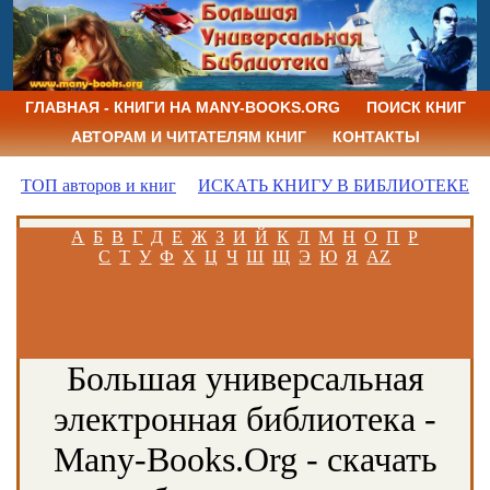
ГЛАВНАЯ - КНИГИ НА MANY-BOOKS.ORG
ПОИСК КНИГ
АВТОРАМ И ЧИТАТЕЛЯМ КНИГ
КОНТАКТЫ
ТОП авторов и книг
ИСКАТЬ КНИГУ В БИБЛИОТЕКЕ
А
Б
В
Г
Д
Е
Ж
З
И
Й
К
Л
М
Н
О
П
Р
С
Т
У
Ф
Х
Ц
Ч
Ш
Щ
Э
Ю
Я
AZ
Большая универсальная
электронная библиотека -
Many-Books.Org - скачать