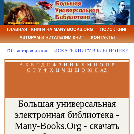
ГЛАВНАЯ - КНИГИ НА MANY-BOOKS.ORG
ПОИСК КНИГ
АВТОРАМ И ЧИТАТЕЛЯМ КНИГ
КОНТАКТЫ
ТОП авторов и книг
ИСКАТЬ КНИГУ В БИБЛИОТЕКЕ
А
Б
В
Г
Д
Е
Ж
З
И
Й
К
Л
М
Н
О
П
Р
С
Т
У
Ф
Х
Ц
Ч
Ш
Щ
Э
Ю
Я
AZ
Большая универсальная
электронная библиотека -
Many-Books.Org - скачать