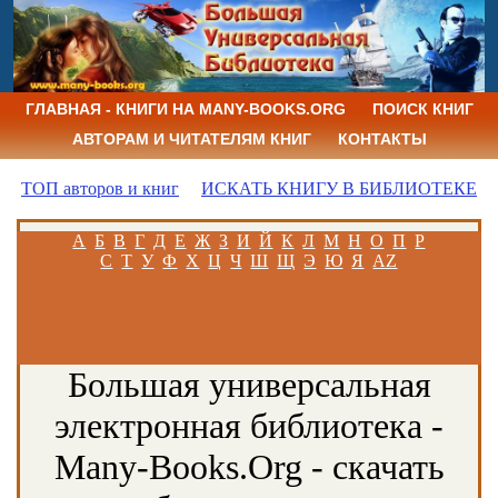
ГЛАВНАЯ - КНИГИ НА MANY-BOOKS.ORG
ПОИСК КНИГ
АВТОРАМ И ЧИТАТЕЛЯМ КНИГ
КОНТАКТЫ
ТОП авторов и книг
ИСКАТЬ КНИГУ В БИБЛИОТЕКЕ
А
Б
В
Г
Д
Е
Ж
З
И
Й
К
Л
М
Н
О
П
Р
С
Т
У
Ф
Х
Ц
Ч
Ш
Щ
Э
Ю
Я
AZ
Большая универсальная
электронная библиотека -
Many-Books.Org - скачать