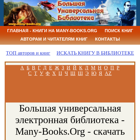
ГЛАВНАЯ - КНИГИ НА MANY-BOOKS.ORG
ПОИСК КНИГ
АВТОРАМ И ЧИТАТЕЛЯМ КНИГ
КОНТАКТЫ
ТОП авторов и книг
ИСКАТЬ КНИГУ В БИБЛИОТЕКЕ
А
Б
В
Г
Д
Е
Ж
З
И
Й
К
Л
М
Н
О
П
Р
С
Т
У
Ф
Х
Ц
Ч
Ш
Щ
Э
Ю
Я
AZ
Большая универсальная
электронная библиотека -
Many-Books.Org - скачать