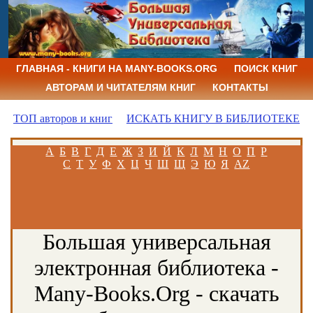
ГЛАВНАЯ - КНИГИ НА MANY-BOOKS.ORG
ПОИСК КНИГ
АВТОРАМ И ЧИТАТЕЛЯМ КНИГ
КОНТАКТЫ
ТОП авторов и книг
ИСКАТЬ КНИГУ В БИБЛИОТЕКЕ
А
Б
В
Г
Д
Е
Ж
З
И
Й
К
Л
М
Н
О
П
Р
С
Т
У
Ф
Х
Ц
Ч
Ш
Щ
Э
Ю
Я
AZ
Большая универсальная
электронная библиотека -
Many-Books.Org - скачать