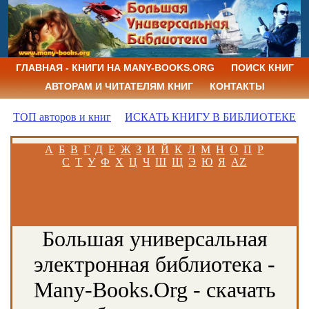
ГЛАВНАЯ - КНИГИ НА MANY-BOOKS.ORG
ПОИСК КНИГ
АВТОРАМ И ЧИТАТЕЛЯМ КНИГ
КОНТАКТЫ
ТОП авторов и книг
ИСКАТЬ КНИГУ В БИБЛИОТЕКЕ
А
Б
В
Г
Д
Е
Ж
З
И
Й
К
Л
М
Н
О
П
Р
С
Т
У
Ф
Х
Ц
Ч
Ш
Щ
Э
Ю
Я
AZ
Большая универсальная
электронная библиотека -
Many-Books.Org - скачать