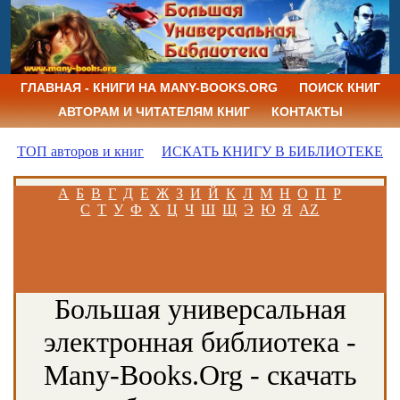
ГЛАВНАЯ - КНИГИ НА MANY-BOOKS.ORG
ПОИСК КНИГ
АВТОРАМ И ЧИТАТЕЛЯМ КНИГ
КОНТАКТЫ
ТОП авторов и книг
ИСКАТЬ КНИГУ В БИБЛИОТЕКЕ
А
Б
В
Г
Д
Е
Ж
З
И
Й
К
Л
М
Н
О
П
Р
С
Т
У
Ф
Х
Ц
Ч
Ш
Щ
Э
Ю
Я
AZ
Большая универсальная
электронная библиотека -
Many-Books.Org - скачать