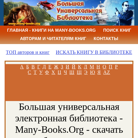
ГЛАВНАЯ - КНИГИ НА MANY-BOOKS.ORG
ПОИСК КНИГ
АВТОРАМ И ЧИТАТЕЛЯМ КНИГ
КОНТАКТЫ
ТОП авторов и книг
ИСКАТЬ КНИГУ В БИБЛИОТЕКЕ
А
Б
В
Г
Д
Е
Ж
З
И
Й
К
Л
М
Н
О
П
Р
С
Т
У
Ф
Х
Ц
Ч
Ш
Щ
Э
Ю
Я
AZ
Большая универсальная
электронная библиотека -
Many-Books.Org - скачать