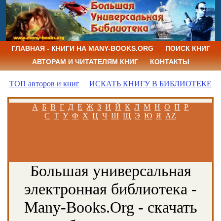
ГЛАВНАЯ - КНИГИ НА MANY-BOOKS.ORG
ПОИСК КНИГ
АВТОРАМ И ЧИТАТЕЛЯМ КНИГ
КОНТАКТЫ
ТОП авторов и книг
ИСКАТЬ КНИГУ В БИБЛИОТЕКЕ
А
Б
В
Г
Д
Е
Ж
З
И
Й
К
Л
М
Н
О
П
Р
С
Т
У
Ф
Х
Ц
Ч
Ш
Щ
Э
Ю
Я
AZ
Большая универсальная
электронная библиотека -
Many-Books.Org - скачать