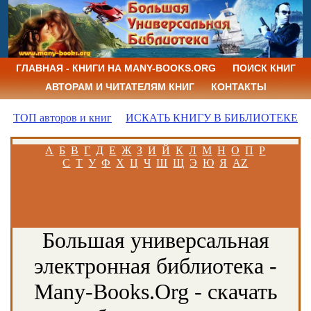
ГЛАВНАЯ - КНИГИ НА MANY-BOOKS.ORG
ПОИСК КНИГ
АВТОРАМ И ЧИТАТЕЛЯМ КНИГ
КОНТАКТЫ
ТОП авторов и книг
ИСКАТЬ КНИГУ В БИБЛИОТЕКЕ
А
Б
В
Г
Д
Е
Ж
З
И
Й
К
Л
М
Н
О
П
Р
С
Т
У
Ф
Х
Ц
Ч
Ш
Щ
Э
Ю
Я
AZ
Большая универсальная
электронная библиотека -
Many-Books.Org - скачать