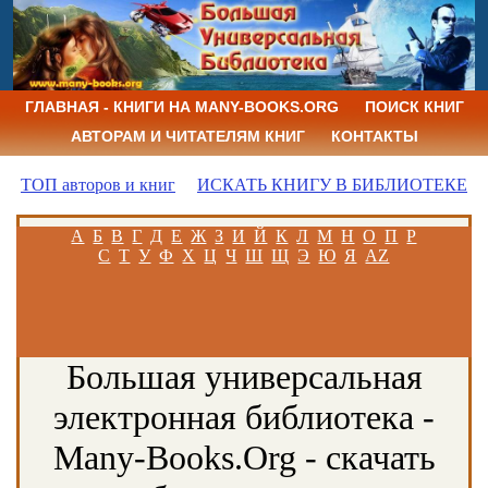
ГЛАВНАЯ - КНИГИ НА MANY-BOOKS.ORG
ПОИСК КНИГ
АВТОРАМ И ЧИТАТЕЛЯМ КНИГ
КОНТАКТЫ
ТОП авторов и книг
ИСКАТЬ КНИГУ В БИБЛИОТЕКЕ
А
Б
В
Г
Д
Е
Ж
З
И
Й
К
Л
М
Н
О
П
Р
С
Т
У
Ф
Х
Ц
Ч
Ш
Щ
Э
Ю
Я
AZ
Большая универсальная
электронная библиотека -
Many-Books.Org - скачать