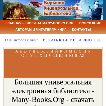
ГЛАВНАЯ - КНИГИ НА MANY-BOOKS.ORG
ПОИСК КНИГ
АВТОРАМ И ЧИТАТЕЛЯМ КНИГ
КОНТАКТЫ
ТОП авторов и книг
ИСКАТЬ КНИГУ В БИБЛИОТЕКЕ
А
Б
В
Г
Д
Е
Ж
З
И
Й
К
Л
М
Н
О
П
Р
С
Т
У
Ф
Х
Ц
Ч
Ш
Щ
Э
Ю
Я
AZ
Большая универсальная
электронная библиотека -
Many-Books.Org - скачать