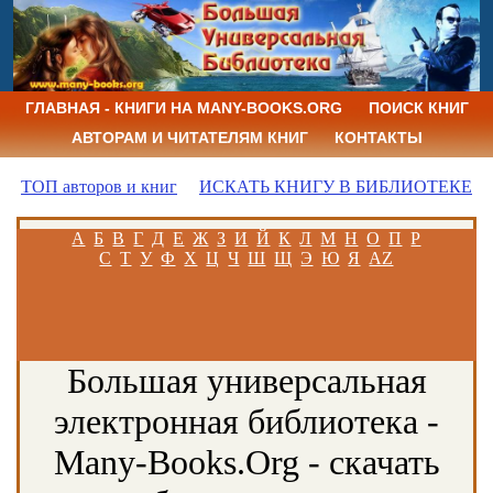
ГЛАВНАЯ - КНИГИ НА MANY-BOOKS.ORG
ПОИСК КНИГ
АВТОРАМ И ЧИТАТЕЛЯМ КНИГ
КОНТАКТЫ
ТОП авторов и книг
ИСКАТЬ КНИГУ В БИБЛИОТЕКЕ
А
Б
В
Г
Д
Е
Ж
З
И
Й
К
Л
М
Н
О
П
Р
С
Т
У
Ф
Х
Ц
Ч
Ш
Щ
Э
Ю
Я
AZ
Большая универсальная
электронная библиотека -
Many-Books.Org - скачать