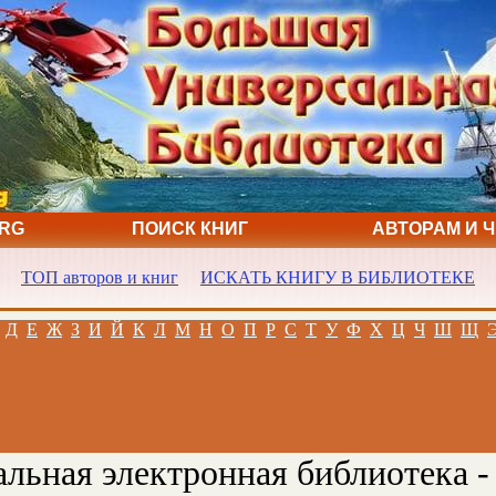
ORG
ПОИСК КНИГ
АВТОРАМ И 
ТОП авторов и книг
ИСКАТЬ КНИГУ В БИБЛИОТЕКЕ
Д
Е
Ж
З
И
Й
К
Л
М
Н
О
П
Р
С
Т
У
Ф
Х
Ц
Ч
Ш
Щ
льная электронная библиотека -