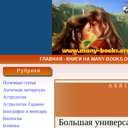
ГЛАВНАЯ - КНИГИ НА MANY-BOOKS.
Рубрики
Полезные статьи
А
Б
В
Г
Античная литература
Астрология
Астрология. Гадание
Биографии и мемуары
Биология
Большая универса
Боевики