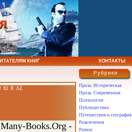
ЧИТАТЕЛЯМ КНИГ
КОНТАКТЫ
Рубрики
Проза. Историческая
Э
Ю
Я
AZ
Проза. Современная
Психология
Публицистика
Путешествия и география
Развлечения
 Many-Books.Org -
Разное