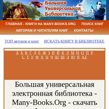
ГЛАВНАЯ - КНИГИ НА MANY-BOOKS.ORG
ПОИСК КНИГ
АВТОРАМ И ЧИТАТЕЛЯМ КНИГ
КОНТАКТЫ
ТОП авторов и книг
ИСКАТЬ КНИГУ В БИБЛИОТЕКЕ
А
Б
В
Г
Д
Е
Ж
З
И
Й
К
Л
М
Н
О
П
Р
С
Т
У
Ф
Х
Ц
Ч
Ш
Щ
Э
Ю
Я
AZ
Большая универсальная
электронная библиотека -
Many-Books.Org - скачать