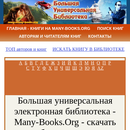
ГЛАВНАЯ - КНИГИ НА MANY-BOOKS.ORG
ПОИСК КНИГ
АВТОРАМ И ЧИТАТЕЛЯМ КНИГ
КОНТАКТЫ
ТОП авторов и книг
ИСКАТЬ КНИГУ В БИБЛИОТЕКЕ
А
Б
В
Г
Д
Е
Ж
З
И
Й
К
Л
М
Н
О
П
Р
С
Т
У
Ф
Х
Ц
Ч
Ш
Щ
Э
Ю
Я
AZ
Большая универсальная
электронная библиотека -
Many-Books.Org - скачать