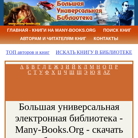
ГЛАВНАЯ - КНИГИ НА MANY-BOOKS.ORG
ПОИСК КНИГ
АВТОРАМ И ЧИТАТЕЛЯМ КНИГ
КОНТАКТЫ
ТОП авторов и книг
ИСКАТЬ КНИГУ В БИБЛИОТЕКЕ
А
Б
В
Г
Д
Е
Ж
З
И
Й
К
Л
М
Н
О
П
Р
С
Т
У
Ф
Х
Ц
Ч
Ш
Щ
Э
Ю
Я
AZ
Большая универсальная
электронная библиотека -
Many-Books.Org - скачать