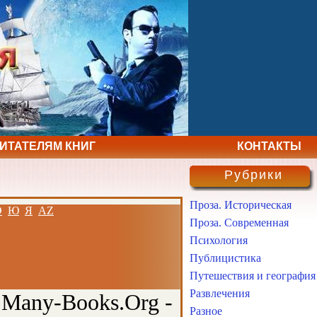
ЧИТАТЕЛЯМ КНИГ
КОНТАКТЫ
Рубрики
Проза. Историческая
Э
Ю
Я
AZ
Проза. Современная
Психология
Публицистика
Путешествия и география
Развлечения
 Many-Books.Org -
Разное