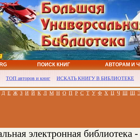
ORG
ПОИСК КНИГ
АВТОРАМ И 
ТОП авторов и книг
ИСКАТЬ КНИГУ В БИБЛИОТЕКЕ
Д
Е
Ж
З
И
Й
К
Л
М
Н
О
П
Р
С
Т
У
Ф
Х
Ц
Ч
Ш
Щ
льная электронная библиотека -