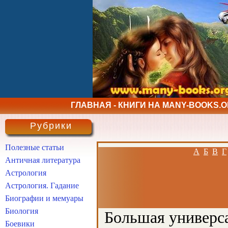
ГЛАВНАЯ - КНИГИ НА MANY-BOOKS.
Рубрики
Полезные статьи
А
Б
В
Г
Античная литература
Астрология
Астрология. Гадание
Биографии и мемуары
Биология
Большая универса
Боевики