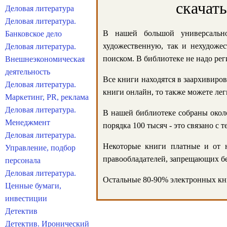
скачат
Деловая литература
Деловая литература.
В нашей большой универсально
Банковское дело
художественную, так и нехудожес
Деловая литература.
поиском. В библиотеке не надо реги
Внешнеэкономическая
деятельность
Все книги находятся в заархивиров
Деловая литература.
книги онлайн, то также можете лег
Маркетинг, PR, реклама
Деловая литература.
В нашей библиотеке собраны около
Менеджмент
порядка 100 тысяч - это связано с
Деловая литература.
Некоторые книги платные и от н
Управление, подбор
правообладателей, запрещающих бе
персонала
Деловая литература.
Остальные 80-90% электронных кни
Ценные бумаги,
инвестиции
Детектив
Детектив. Иронический