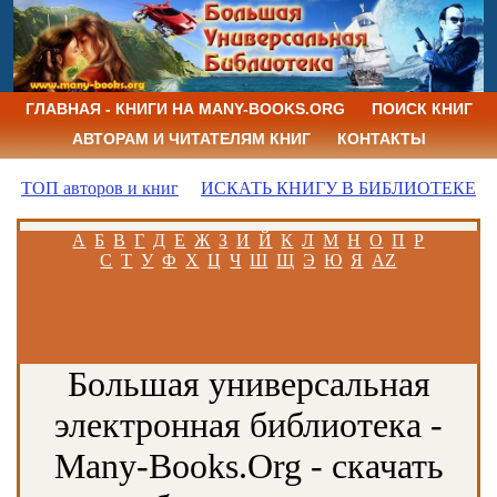
ГЛАВНАЯ - КНИГИ НА MANY-BOOKS.ORG
ПОИСК КНИГ
АВТОРАМ И ЧИТАТЕЛЯМ КНИГ
КОНТАКТЫ
ТОП авторов и книг
ИСКАТЬ КНИГУ В БИБЛИОТЕКЕ
А
Б
В
Г
Д
Е
Ж
З
И
Й
К
Л
М
Н
О
П
Р
С
Т
У
Ф
Х
Ц
Ч
Ш
Щ
Э
Ю
Я
AZ
Большая универсальная
электронная библиотека -
Many-Books.Org - скачать