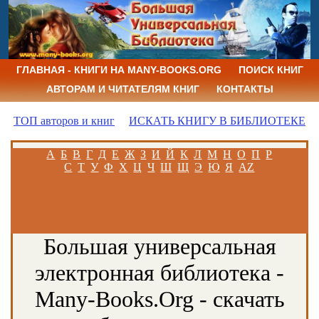
ГЛАВНАЯ - КНИГИ НА MANY-BOOKS.ORG
ПОИСК КНИГ
АВТОРАМ И ЧИТАТЕЛЯМ КНИГ
КОНТАКТЫ
ТОП авторов и книг
ИСКАТЬ КНИГУ В БИБЛИОТЕКЕ
А
Б
В
Г
Д
Е
Ж
З
И
Й
К
Л
М
Н
О
П
Р
С
Т
У
Ф
Х
Ц
Ч
Ш
Щ
Э
Ю
Я
AZ
Большая универсальная
электронная библиотека -
Many-Books.Org - скачать