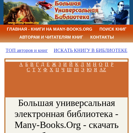
ГЛАВНАЯ - КНИГИ НА MANY-BOOKS.ORG
ПОИСК КНИГ
АВТОРАМ И ЧИТАТЕЛЯМ КНИГ
КОНТАКТЫ
ТОП авторов и книг
ИСКАТЬ КНИГУ В БИБЛИОТЕКЕ
А
Б
В
Г
Д
Е
Ж
З
И
Й
К
Л
М
Н
О
П
Р
С
Т
У
Ф
Х
Ц
Ч
Ш
Щ
Э
Ю
Я
AZ
Большая универсальная
электронная библиотека -
Many-Books.Org - скачать