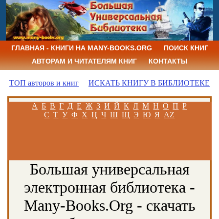
ГЛАВНАЯ - КНИГИ НА MANY-BOOKS.ORG
ПОИСК КНИГ
АВТОРАМ И ЧИТАТЕЛЯМ КНИГ
КОНТАКТЫ
ТОП авторов и книг
ИСКАТЬ КНИГУ В БИБЛИОТЕКЕ
А
Б
В
Г
Д
Е
Ж
З
И
Й
К
Л
М
Н
О
П
Р
С
Т
У
Ф
Х
Ц
Ч
Ш
Щ
Э
Ю
Я
AZ
Большая универсальная
электронная библиотека -
Many-Books.Org - скачать