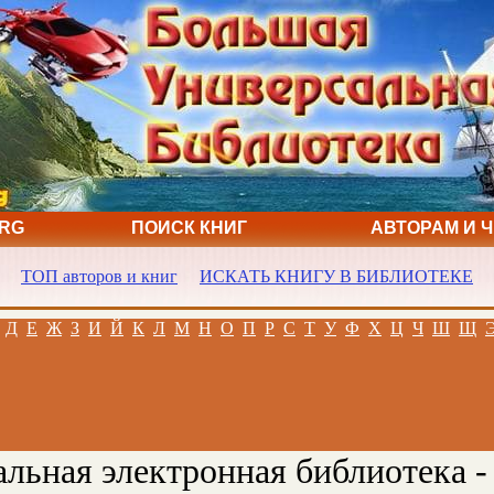
ORG
ПОИСК КНИГ
АВТОРАМ И 
ТОП авторов и книг
ИСКАТЬ КНИГУ В БИБЛИОТЕКЕ
Д
Е
Ж
З
И
Й
К
Л
М
Н
О
П
Р
С
Т
У
Ф
Х
Ц
Ч
Ш
Щ
льная электронная библиотека -