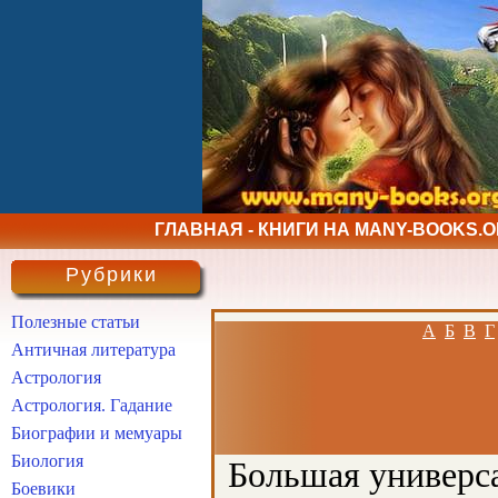
ГЛАВНАЯ - КНИГИ НА MANY-BOOKS.
Рубрики
Полезные статьи
А
Б
В
Г
Античная литература
Астрология
Астрология. Гадание
Биографии и мемуары
Биология
Большая универса
Боевики