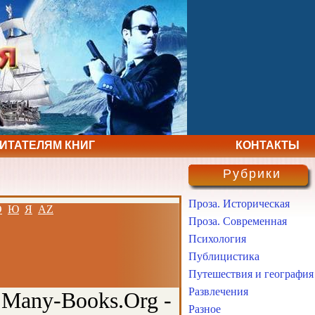
ЧИТАТЕЛЯМ КНИГ
КОНТАКТЫ
Рубрики
Проза. Историческая
Э
Ю
Я
AZ
Проза. Современная
Психология
Публицистика
Путешествия и география
Развлечения
 Many-Books.Org -
Разное