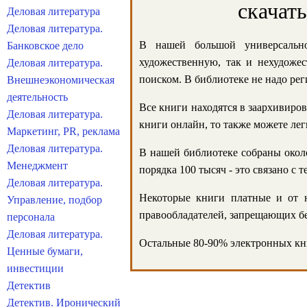
скачат
Деловая литература
Деловая литература.
В нашей большой универсально
Банковское дело
художественную, так и нехудожес
Деловая литература.
поиском. В библиотеке не надо реги
Внешнеэкономическая
деятельность
Все книги находятся в заархивиров
Деловая литература.
книги онлайн, то также можете лег
Маркетинг, PR, реклама
Деловая литература.
В нашей библиотеке собраны около
Менеджмент
порядка 100 тысяч - это связано с
Деловая литература.
Некоторые книги платные и от н
Управление, подбор
правообладателей, запрещающих бе
персонала
Деловая литература.
Остальные 80-90% электронных кни
Ценные бумаги,
инвестиции
Детектив
Детектив. Иронический