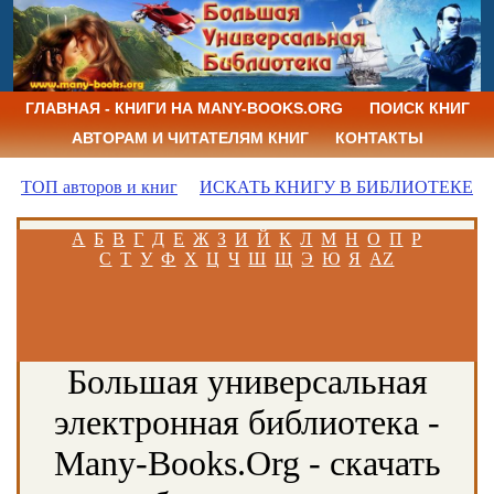
ГЛАВНАЯ - КНИГИ НА MANY-BOOKS.ORG
ПОИСК КНИГ
АВТОРАМ И ЧИТАТЕЛЯМ КНИГ
КОНТАКТЫ
ТОП авторов и книг
ИСКАТЬ КНИГУ В БИБЛИОТЕКЕ
А
Б
В
Г
Д
Е
Ж
З
И
Й
К
Л
М
Н
О
П
Р
С
Т
У
Ф
Х
Ц
Ч
Ш
Щ
Э
Ю
Я
AZ
Большая универсальная
электронная библиотека -
Many-Books.Org - скачать