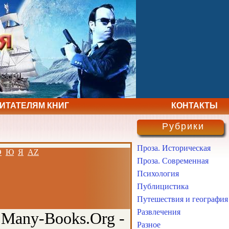
ЧИТАТЕЛЯМ КНИГ
КОНТАКТЫ
Рубрики
Проза. Историческая
Э
Ю
Я
AZ
Проза. Современная
Психология
Публицистика
Путешествия и география
Развлечения
 Many-Books.Org -
Разное