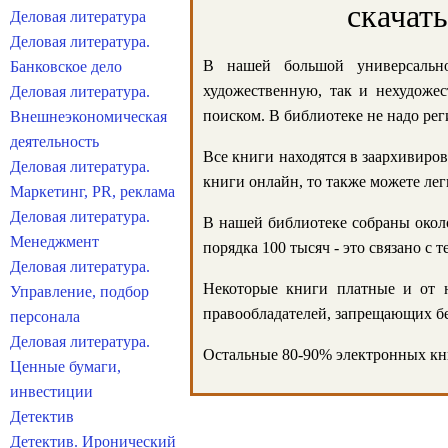
скачат
Деловая литература
Деловая литература.
В нашей большой универсально
Банковское дело
художественную, так и нехудожес
Деловая литература.
поиском. В библиотеке не надо реги
Внешнеэкономическая
деятельность
Все книги находятся в заархивиров
Деловая литература.
книги онлайн, то также можете лег
Маркетинг, PR, реклама
Деловая литература.
В нашей библиотеке собраны около
Менеджмент
порядка 100 тысяч - это связано с
Деловая литература.
Некоторые книги платные и от н
Управление, подбор
правообладателей, запрещающих бе
персонала
Деловая литература.
Остальные 80-90% электронных кни
Ценные бумаги,
инвестиции
Детектив
Детектив. Иронический