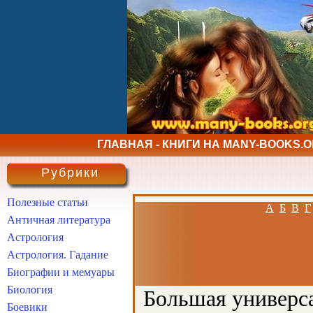
ГЛАВНАЯ - КНИГИ НА MANY-BOOKS.
Рубрики
Полезные статьи
А
Б
В
Г
Античная литература
Астрология
Астрология. Гадание
Биографии и мемуары
Биология
Большая универса
Боевики