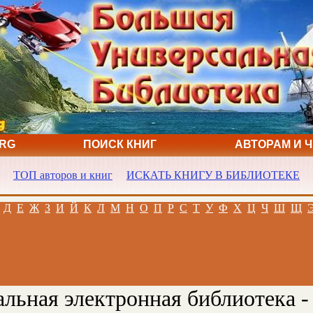
ORG
ПОИСК КНИГ
АВТОРАМ И 
ТОП авторов и книг
ИСКАТЬ КНИГУ В БИБЛИОТЕКЕ
Д
Е
Ж
З
И
Й
К
Л
М
Н
О
П
Р
С
Т
У
Ф
Х
Ц
Ч
Ш
Щ
льная электронная библиотека -