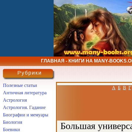
ГЛАВНАЯ - КНИГИ НА MANY-BOOKS.
Рубрики
Полезные статьи
А
Б
В
Г
Античная литература
Астрология
Астрология. Гадание
Биографии и мемуары
Биология
Большая универса
Боевики