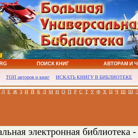
ORG
ПОИСК КНИГ
АВТОРАМ И 
ТОП авторов и книг
ИСКАТЬ КНИГУ В БИБЛИОТЕКЕ
Д
Е
Ж
З
И
Й
К
Л
М
Н
О
П
Р
С
Т
У
Ф
Х
Ц
Ч
Ш
Щ
льная электронная библиотека -