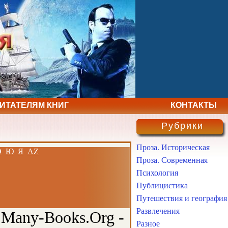
ЧИТАТЕЛЯМ КНИГ
КОНТАКТЫ
Рубрики
Проза. Историческая
Э
Ю
Я
AZ
Проза. Современная
Психология
Публицистика
Путешествия и география
Развлечения
 Many-Books.Org -
Разное