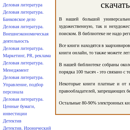
скачат
Деловая литература
Деловая литература.
В нашей большой универсально
Банковское дело
художественную, так и нехудожес
Деловая литература.
поиском. В библиотеке не надо реги
Внешнеэкономическая
деятельность
Все книги находятся в заархивиров
Деловая литература.
книги онлайн, то также можете лег
Маркетинг, PR, реклама
Деловая литература.
В нашей библиотеке собраны около
Менеджмент
порядка 100 тысяч - это связано с
Деловая литература.
Некоторые книги платные и от н
Управление, подбор
правообладателей, запрещающих бе
персонала
Деловая литература.
Остальные 80-90% электронных кни
Ценные бумаги,
инвестиции
Детектив
Детектив. Иронический