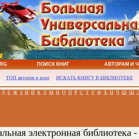
ORG
ПОИСК КНИГ
АВТОРАМ И 
ТОП авторов и книг
ИСКАТЬ КНИГУ В БИБЛИОТЕКЕ
Д
Е
Ж
З
И
Й
К
Л
М
Н
О
П
Р
С
Т
У
Ф
Х
Ц
Ч
Ш
Щ
льная электронная библиотека -