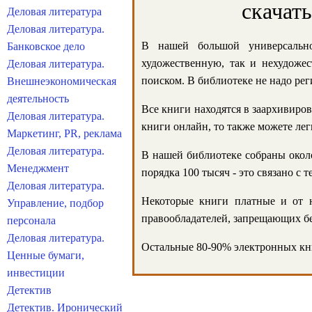
скачат
Деловая литература
Деловая литература.
В нашей большой универсально
Банковское дело
художественную, так и нехудожес
Деловая литература.
поиском. В библиотеке не надо реги
Внешнеэкономическая
деятельность
Все книги находятся в заархивиров
Деловая литература.
книги онлайн, то также можете лег
Маркетинг, PR, реклама
Деловая литература.
В нашей библиотеке собраны около
Менеджмент
порядка 100 тысяч - это связано с
Деловая литература.
Некоторые книги платные и от н
Управление, подбор
правообладателей, запрещающих бе
персонала
Деловая литература.
Остальные 80-90% электронных кни
Ценные бумаги,
инвестиции
Детектив
Детектив. Иронический