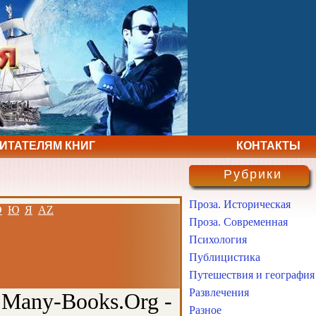
ЧИТАТЕЛЯМ КНИГ
КОНТАКТЫ
Рубрики
Проза. Историческая
Э
Ю
Я
AZ
Проза. Современная
Психология
Публицистика
Путешествия и география
Развлечения
 Many-Books.Org -
Разное