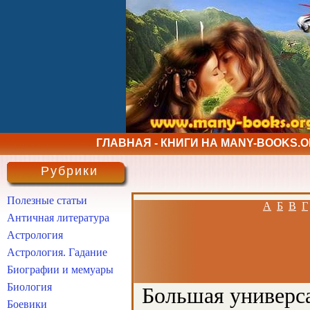
ГЛАВНАЯ - КНИГИ НА MANY-BOOKS.
Рубрики
Полезные статьи
А
Б
В
Г
Античная литература
Астрология
Астрология. Гадание
Биографии и мемуары
Биология
Большая универса
Боевики