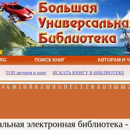
ORG
ПОИСК КНИГ
АВТОРАМ И 
ТОП авторов и книг
ИСКАТЬ КНИГУ В БИБЛИОТЕКЕ
Д
Е
Ж
З
И
Й
К
Л
М
Н
О
П
Р
С
Т
У
Ф
Х
Ц
Ч
Ш
Щ
льная электронная библиотека -