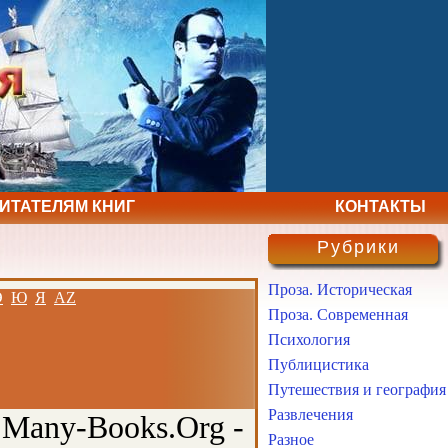
ЧИТАТЕЛЯМ КНИГ
КОНТАКТЫ
Рубрики
Проза. Историческая
Э
Ю
Я
AZ
Проза. Современная
Психология
Публицистика
Путешествия и география
Развлечения
 Many-Books.Org -
Разное