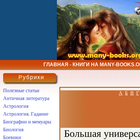
ГЛАВНАЯ - КНИГИ НА MANY-BOOKS.
Рубрики
Полезные статьи
А
Б
В
Г
Античная литература
Астрология
Астрология. Гадание
Биографии и мемуары
Биология
Большая универса
Боевики