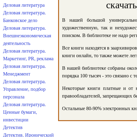
скачат
Деловая литература
Деловая литература.
В нашей большой универсально
Банковское дело
художественную, так и нехудожес
Деловая литература.
поиском. В библиотеке не надо реги
Внешнеэкономическая
деятельность
Все книги находятся в заархивиров
Деловая литература.
книги онлайн, то также можете лег
Маркетинг, PR, реклама
Деловая литература.
В нашей библиотеке собраны около
Менеджмент
порядка 100 тысяч - это связано с
Деловая литература.
Некоторые книги платные и от н
Управление, подбор
правообладателей, запрещающих бе
персонала
Деловая литература.
Остальные 80-90% электронных кни
Ценные бумаги,
инвестиции
Детектив
Детектив. Иронический