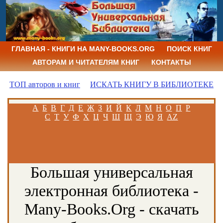
ГЛАВНАЯ - КНИГИ НА MANY-BOOKS.ORG
ПОИСК КНИГ
АВТОРАМ И ЧИТАТЕЛЯМ КНИГ
КОНТАКТЫ
ТОП авторов и книг
ИСКАТЬ КНИГУ В БИБЛИОТЕКЕ
А
Б
В
Г
Д
Е
Ж
З
И
Й
К
Л
М
Н
О
П
Р
С
Т
У
Ф
Х
Ц
Ч
Ш
Щ
Э
Ю
Я
AZ
Большая универсальная
электронная библиотека -
Many-Books.Org - скачать