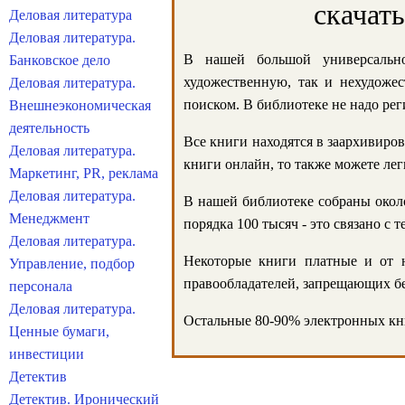
скачат
Деловая литература
Деловая литература.
В нашей большой универсально
Банковское дело
художественную, так и нехудожес
Деловая литература.
поиском. В библиотеке не надо реги
Внешнеэкономическая
деятельность
Все книги находятся в заархивиров
Деловая литература.
книги онлайн, то также можете лег
Маркетинг, PR, реклама
Деловая литература.
В нашей библиотеке собраны около
Менеджмент
порядка 100 тысяч - это связано с
Деловая литература.
Некоторые книги платные и от н
Управление, подбор
правообладателей, запрещающих бе
персонала
Деловая литература.
Остальные 80-90% электронных кни
Ценные бумаги,
инвестиции
Детектив
Детектив. Иронический