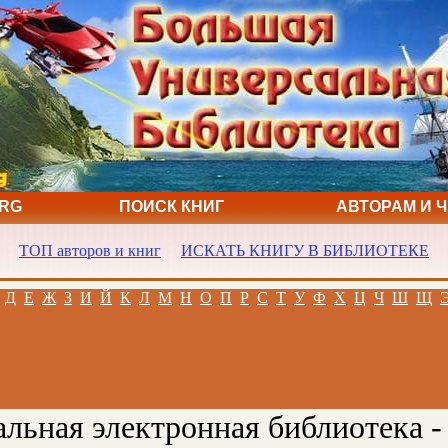
ORG
ПОИСК КНИГ
АВТОРАМ И 
ТОП авторов и книг
ИСКАТЬ КНИГУ В БИБЛИОТЕКЕ
Д
Е
Ж
З
И
Й
К
Л
М
Н
О
П
Р
С
Т
У
Ф
Х
Ц
Ч
Ш
Щ
льная электронная библиотека -