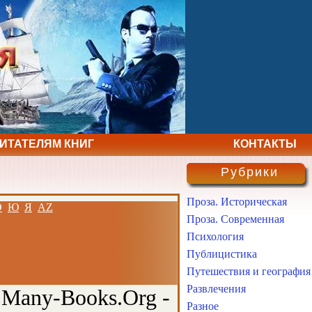
ЧИТАТЕЛЯМ КНИГ
КОНТАКТЫ
Рубрики
Проза. Историческая
Э
Ю
Я
AZ
Проза. Современная
Психология
Публицистика
Путешествия и география
Развлечения
 Many-Books.Org -
Разное