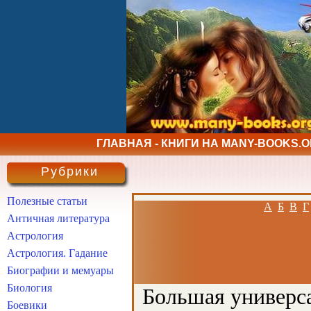
ГЛАВНАЯ - КНИГИ НА MANY-BOOKS.
Рубрики
Полезные статьи
А
Б
В
Г
Античная литература
Астрология
Астрология. Гадание
Биографии и мемуары
Биология
Большая универса
Боевики