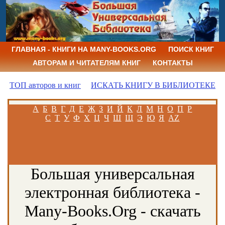
ГЛАВНАЯ - КНИГИ НА MANY-BOOKS.ORG
ПОИСК КНИГ
АВТОРАМ И ЧИТАТЕЛЯМ КНИГ
КОНТАКТЫ
ТОП авторов и книг
ИСКАТЬ КНИГУ В БИБЛИОТЕКЕ
А
Б
В
Г
Д
Е
Ж
З
И
Й
К
Л
М
Н
О
П
Р
С
Т
У
Ф
Х
Ц
Ч
Ш
Щ
Э
Ю
Я
AZ
Большая универсальная
электронная библиотека -
Many-Books.Org - скачать