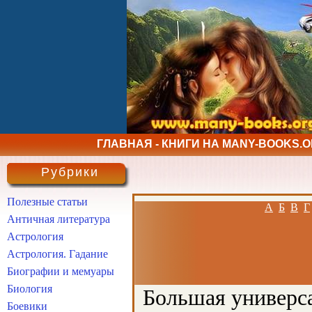
ГЛАВНАЯ - КНИГИ НА MANY-BOOKS.
Рубрики
Полезные статьи
А
Б
В
Г
Античная литература
Астрология
Астрология. Гадание
Биографии и мемуары
Биология
Большая универса
Боевики