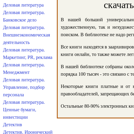
скачат
Деловая литература
Деловая литература.
В нашей большой универсально
Банковское дело
художественную, так и нехудожес
Деловая литература.
поиском. В библиотеке не надо реги
Внешнеэкономическая
деятельность
Все книги находятся в заархивиров
Деловая литература.
книги онлайн, то также можете лег
Маркетинг, PR, реклама
Деловая литература.
В нашей библиотеке собраны около
Менеджмент
порядка 100 тысяч - это связано с
Деловая литература.
Некоторые книги платные и от н
Управление, подбор
правообладателей, запрещающих бе
персонала
Деловая литература.
Остальные 80-90% электронных кни
Ценные бумаги,
инвестиции
Детектив
Детектив. Иронический