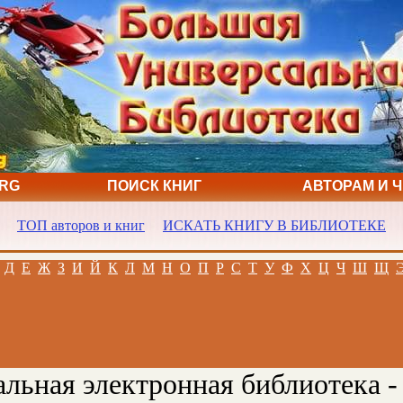
ORG
ПОИСК КНИГ
АВТОРАМ И 
ТОП авторов и книг
ИСКАТЬ КНИГУ В БИБЛИОТЕКЕ
Д
Е
Ж
З
И
Й
К
Л
М
Н
О
П
Р
С
Т
У
Ф
Х
Ц
Ч
Ш
Щ
льная электронная библиотека -