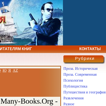
ЧИТАТЕЛЯМ КНИГ
КОНТАКТЫ
Рубрики
Проза. Историческая
Э
Ю
Я
AZ
Проза. Современная
Психология
Публицистика
Путешествия и география
Развлечения
 Many-Books.Org -
Разное