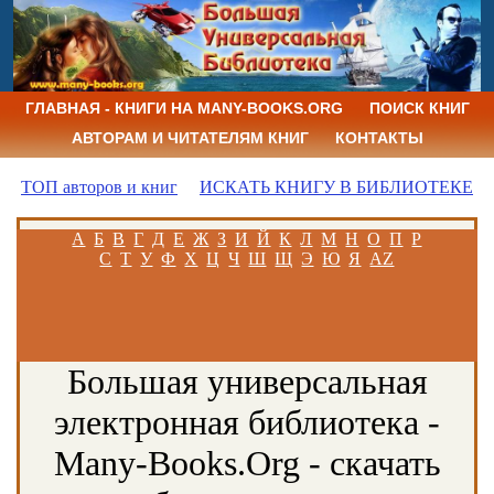
ГЛАВНАЯ - КНИГИ НА MANY-BOOKS.ORG
ПОИСК КНИГ
АВТОРАМ И ЧИТАТЕЛЯМ КНИГ
КОНТАКТЫ
ТОП авторов и книг
ИСКАТЬ КНИГУ В БИБЛИОТЕКЕ
А
Б
В
Г
Д
Е
Ж
З
И
Й
К
Л
М
Н
О
П
Р
С
Т
У
Ф
Х
Ц
Ч
Ш
Щ
Э
Ю
Я
AZ
Большая универсальная
электронная библиотека -
Many-Books.Org - скачать