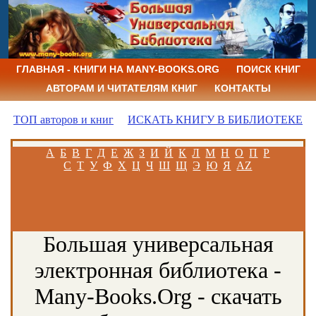
ГЛАВНАЯ - КНИГИ НА MANY-BOOKS.ORG
ПОИСК КНИГ
АВТОРАМ И ЧИТАТЕЛЯМ КНИГ
КОНТАКТЫ
ТОП авторов и книг
ИСКАТЬ КНИГУ В БИБЛИОТЕКЕ
А
Б
В
Г
Д
Е
Ж
З
И
Й
К
Л
М
Н
О
П
Р
С
Т
У
Ф
Х
Ц
Ч
Ш
Щ
Э
Ю
Я
AZ
Большая универсальная
электронная библиотека -
Many-Books.Org - скачать