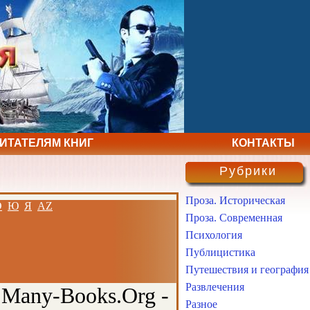
ЧИТАТЕЛЯМ КНИГ
КОНТАКТЫ
Рубрики
Проза. Историческая
Э
Ю
Я
AZ
Проза. Современная
Психология
Публицистика
Путешествия и география
Развлечения
 Many-Books.Org -
Разное