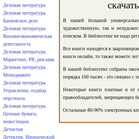
скачат
Деловая литература
Деловая литература.
В нашей большой универсально
Банковское дело
художественную, так и нехудожес
Деловая литература.
поиском. В библиотеке не надо реги
Внешнеэкономическая
деятельность
Все книги находятся в заархивиров
Деловая литература.
книги онлайн, то также можете лег
Маркетинг, PR, реклама
Деловая литература.
В нашей библиотеке собраны около
Менеджмент
порядка 100 тысяч - это связано с
Деловая литература.
Некоторые книги платные и от н
Управление, подбор
правообладателей, запрещающих бе
персонала
Деловая литература.
Остальные 80-90% электронных кни
Ценные бумаги,
инвестиции
Детектив
Детектив. Иронический