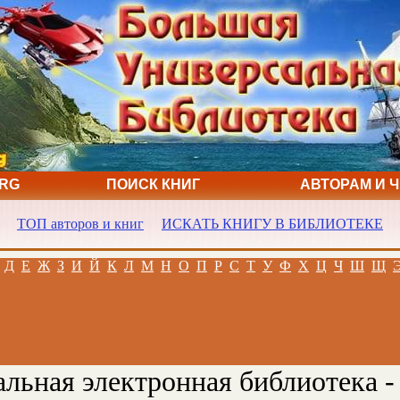
ORG
ПОИСК КНИГ
АВТОРАМ И 
ТОП авторов и книг
ИСКАТЬ КНИГУ В БИБЛИОТЕКЕ
Д
Е
Ж
З
И
Й
К
Л
М
Н
О
П
Р
С
Т
У
Ф
Х
Ц
Ч
Ш
Щ
льная электронная библиотека -