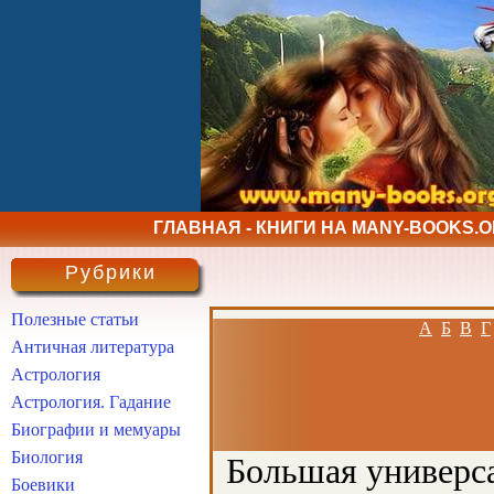
ГЛАВНАЯ - КНИГИ НА MANY-BOOKS.
Рубрики
Полезные статьи
А
Б
В
Г
Античная литература
Астрология
Астрология. Гадание
Биографии и мемуары
Биология
Большая универса
Боевики