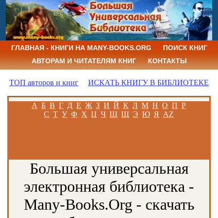
ГЛАВНАЯ - КНИГИ НА MANY-BOOKS.ORG
ПОИСК КНИГ
АВТОРАМ И ЧИТАТЕЛЯМ КНИГ
КОНТАКТЫ
ТОП авторов и книг
ИСКАТЬ КНИГУ В БИБЛИОТЕКЕ
А
Б
В
Г
Д
Е
Ж
З
И
Й
К
Л
М
Н
О
П
Р
С
Т
У
Ф
Х
Ц
Ч
Ш
Щ
Э
Ю
Я
AZ
Большая универсальная
электронная библиотека -
Many-Books.Org - скачать