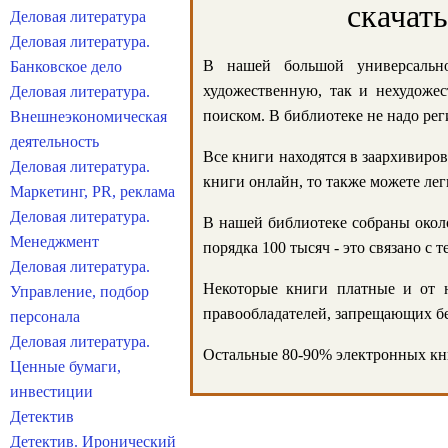
скачат
Деловая литература
Деловая литература.
В нашей большой универсально
Банковское дело
художественную, так и нехудожес
Деловая литература.
поиском. В библиотеке не надо реги
Внешнеэкономическая
деятельность
Все книги находятся в заархивиров
Деловая литература.
книги онлайн, то также можете лег
Маркетинг, PR, реклама
Деловая литература.
В нашей библиотеке собраны около
Менеджмент
порядка 100 тысяч - это связано с
Деловая литература.
Некоторые книги платные и от н
Управление, подбор
правообладателей, запрещающих бе
персонала
Деловая литература.
Остальные 80-90% электронных кни
Ценные бумаги,
инвестиции
Детектив
Детектив. Иронический