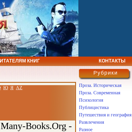
ЧИТАТЕЛЯМ КНИГ
КОНТАКТЫ
Рубрики
Проза. Историческая
Э
Ю
Я
AZ
Проза. Современная
Психология
Публицистика
Путешествия и география
Развлечения
 Many-Books.Org -
Разное