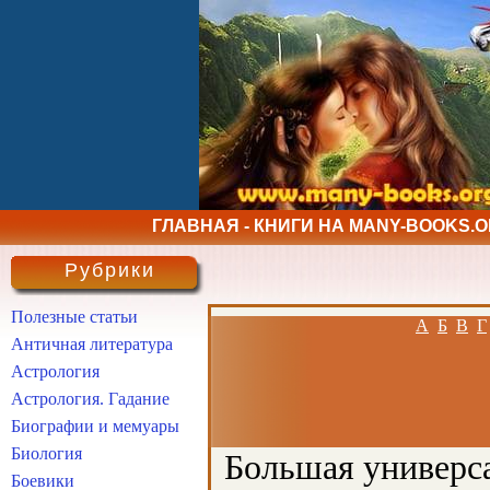
ГЛАВНАЯ - КНИГИ НА MANY-BOOKS.
Рубрики
Полезные статьи
А
Б
В
Г
Античная литература
Астрология
Астрология. Гадание
Биографии и мемуары
Биология
Большая универса
Боевики