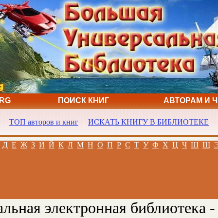
ORG
ПОИСК КНИГ
АВТОРАМ И 
ТОП авторов и книг
ИСКАТЬ КНИГУ В БИБЛИОТЕКЕ
Д
Е
Ж
З
И
Й
К
Л
М
Н
О
П
Р
С
Т
У
Ф
Х
Ц
Ч
Ш
Щ
льная электронная библиотека -