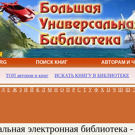
ORG
ПОИСК КНИГ
АВТОРАМ И 
ТОП авторов и книг
ИСКАТЬ КНИГУ В БИБЛИОТЕКЕ
Д
Е
Ж
З
И
Й
К
Л
М
Н
О
П
Р
С
Т
У
Ф
Х
Ц
Ч
Ш
Щ
льная электронная библиотека -