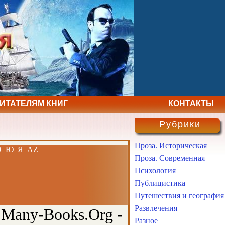
ЧИТАТЕЛЯМ КНИГ
КОНТАКТЫ
Рубрики
Проза. Историческая
Э
Ю
Я
AZ
Проза. Современная
Психология
Публицистика
Путешествия и география
Развлечения
 Many-Books.Org -
Разное