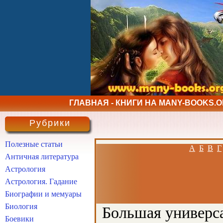
ГЛАВНАЯ - КНИГИ НА MANY-BOOKS.
Рубрики
Полезные статьи
А
Б
В
Г
Античная литература
Астрология
Астрология. Гадание
Биографии и мемуары
Биология
Большая универса
Боевики