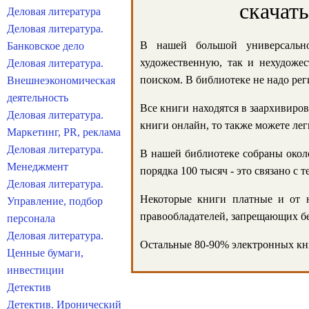
скачат
Деловая литература
Деловая литература.
В нашей большой универсально
Банковское дело
художественную, так и нехудожес
Деловая литература.
поиском. В библиотеке не надо реги
Внешнеэкономическая
деятельность
Все книги находятся в заархивиров
Деловая литература.
книги онлайн, то также можете лег
Маркетинг, PR, реклама
Деловая литература.
В нашей библиотеке собраны около
Менеджмент
порядка 100 тысяч - это связано с
Деловая литература.
Некоторые книги платные и от н
Управление, подбор
правообладателей, запрещающих бе
персонала
Деловая литература.
Остальные 80-90% электронных кни
Ценные бумаги,
инвестиции
Детектив
Детектив. Иронический