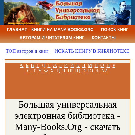
ГЛАВНАЯ - КНИГИ НА MANY-BOOKS.ORG
ПОИСК КНИГ
АВТОРАМ И ЧИТАТЕЛЯМ КНИГ
КОНТАКТЫ
ТОП авторов и книг
ИСКАТЬ КНИГУ В БИБЛИОТЕКЕ
А
Б
В
Г
Д
Е
Ж
З
И
Й
К
Л
М
Н
О
П
Р
С
Т
У
Ф
Х
Ц
Ч
Ш
Щ
Э
Ю
Я
AZ
Большая универсальная
электронная библиотека -
Many-Books.Org - скачать