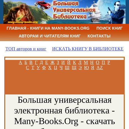
ГЛАВНАЯ - КНИГИ НА MANY-BOOKS.ORG
ПОИСК КНИГ
АВТОРАМ И ЧИТАТЕЛЯМ КНИГ
КОНТАКТЫ
ТОП авторов и книг
ИСКАТЬ КНИГУ В БИБЛИОТЕКЕ
А
Б
В
Г
Д
Е
Ж
З
И
Й
К
Л
М
Н
О
П
Р
С
Т
У
Ф
Х
Ц
Ч
Ш
Щ
Э
Ю
Я
AZ
Большая универсальная
электронная библиотека -
Many-Books.Org - скачать