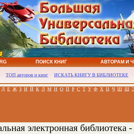
ORG
ПОИСК КНИГ
АВТОРАМ И 
ТОП авторов и книг
ИСКАТЬ КНИГУ В БИБЛИОТЕКЕ
Д
Е
Ж
З
И
Й
К
Л
М
Н
О
П
Р
С
Т
У
Ф
Х
Ц
Ч
Ш
Щ
льная электронная библиотека -