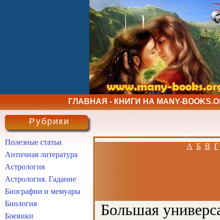
ГЛАВНАЯ - КНИГИ НА MANY-BOOKS.
Рубрики
Полезные статьи
А
Б
В
Г
Античная литература
Астрология
Астрология. Гадание
Биографии и мемуары
Биология
Большая универса
Боевики