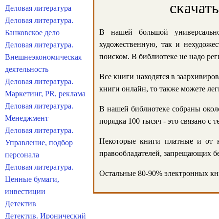
скачат
Деловая литература
Деловая литература.
В нашей большой универсально
Банковское дело
художественную, так и нехудожес
Деловая литература.
поиском. В библиотеке не надо реги
Внешнеэкономическая
деятельность
Все книги находятся в заархивиров
Деловая литература.
книги онлайн, то также можете лег
Маркетинг, PR, реклама
Деловая литература.
В нашей библиотеке собраны около
Менеджмент
порядка 100 тысяч - это связано с
Деловая литература.
Некоторые книги платные и от н
Управление, подбор
правообладателей, запрещающих бе
персонала
Деловая литература.
Остальные 80-90% электронных кни
Ценные бумаги,
инвестиции
Детектив
Детектив. Иронический