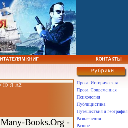
ЧИТАТЕЛЯМ КНИГ
КОНТАКТЫ
Рубрики
Проза. Историческая
Э
Ю
Я
AZ
Проза. Современная
Психология
Публицистика
Путешествия и география
Развлечения
 Many-Books.Org -
Разное