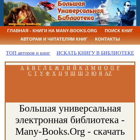
ГЛАВНАЯ - КНИГИ НА MANY-BOOKS.ORG
ПОИСК КНИГ
АВТОРАМ И ЧИТАТЕЛЯМ КНИГ
КОНТАКТЫ
ТОП авторов и книг
ИСКАТЬ КНИГУ В БИБЛИОТЕКЕ
А
Б
В
Г
Д
Е
Ж
З
И
Й
К
Л
М
Н
О
П
Р
С
Т
У
Ф
Х
Ц
Ч
Ш
Щ
Э
Ю
Я
AZ
Большая универсальная
электронная библиотека -
Many-Books.Org - скачать